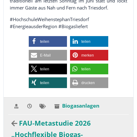
traditionell am letzten Sonntag im Juni statt und lockt
immer Gäste aus Nah und Fern nach Triesdorf.
#HochschuleWeihenstephanTriesdorf
#EnergieausderRegion #Biogasliefert
teilen
teilen
E-Mail
merken
teilen
teilen
teilen
drucken
Biogasanlagen
FAU-Metastudie 2026
„Hochflexible Biogas-