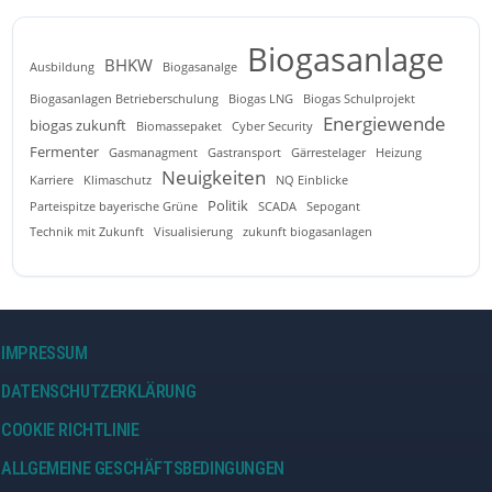
Biogasanlage
BHKW
Ausbildung
Biogasanalge
Biogasanlagen Betrieberschulung
Biogas LNG
Biogas Schulprojekt
Energiewende
biogas zukunft
Biomassepaket
Cyber Security
Fermenter
Gasmanagment
Gastransport
Gärrestelager
Heizung
Neuigkeiten
Karriere
Klimaschutz
NQ Einblicke
Politik
Parteispitze bayerische Grüne
SCADA
Sepogant
Technik mit Zukunft
Visualisierung
zukunft biogasanlagen
IMPRESSUM
DATENSCHUTZERKLÄRUNG
COOKIE RICHTLINIE
ALLGEMEINE GESCHÄFTSBEDINGUNGEN