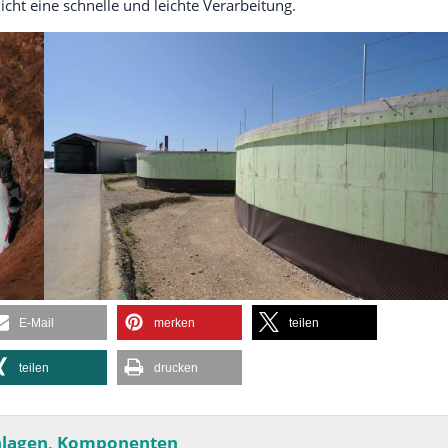
icht eine schnelle und leichte Verarbeitung.
E-Mail
merken
teilen
teilen
drucken
nlagen
Komponenten
,