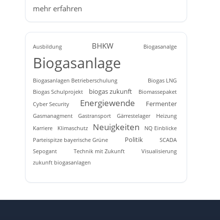
mehr erfahren
BHKW
Ausbildung
Biogasanalge
Biogasanlage
Biogasanlagen Betrieberschulung
Biogas LNG
biogas zukunft
Biogas Schulprojekt
Biomassepaket
Energiewende
Fermenter
Cyber Security
Gasmanagment
Gastransport
Gärrestelager
Heizung
Neuigkeiten
Karriere
Klimaschutz
NQ Einblicke
Politik
Parteispitze bayerische Grüne
SCADA
Sepogant
Technik mit Zukunft
Visualisierung
zukunft biogasanlagen