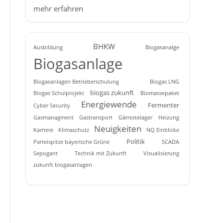
mehr erfahren
BHKW
Ausbildung
Biogasanalge
Biogasanlage
Biogasanlagen Betrieberschulung
Biogas LNG
biogas zukunft
Biogas Schulprojekt
Biomassepaket
Energiewende
Fermenter
Cyber Security
Gasmanagment
Gastransport
Gärrestelager
Heizung
Neuigkeiten
Karriere
Klimaschutz
NQ Einblicke
Politik
Parteispitze bayerische Grüne
SCADA
Sepogant
Technik mit Zukunft
Visualisierung
zukunft biogasanlagen