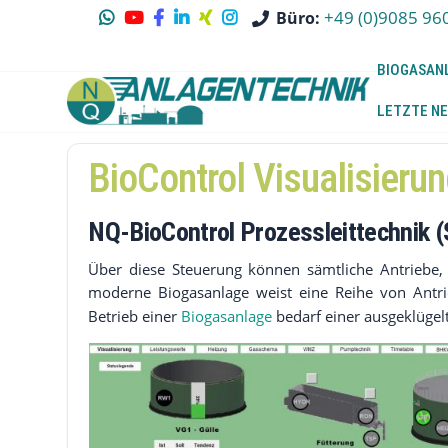
+49 (0)9085 96
Büro:
BIOGASAN
LETZTE NE
BioControl Visualisieru
NQ-BioControl Prozessleittechnik
(
Über diese Steuerung können sämtliche Antriebe,
moderne Biogasanlage weist eine Reihe von Antr
Betrieb einer
Biogasanlage
bedarf einer ausgeklüge