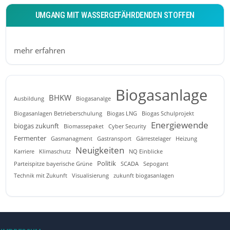
UMGANG MIT WASSERGEFÄHRDENDEN STOFFEN
mehr erfahren
Biogasanlage
BHKW
Ausbildung
Biogasanalge
Biogasanlagen Betrieberschulung
Biogas LNG
Biogas Schulprojekt
Energiewende
biogas zukunft
Biomassepaket
Cyber Security
Fermenter
Gasmanagment
Gastransport
Gärrestelager
Heizung
Neuigkeiten
Karriere
Klimaschutz
NQ Einblicke
Politik
Parteispitze bayerische Grüne
SCADA
Sepogant
Technik mit Zukunft
Visualisierung
zukunft biogasanlagen