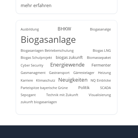
mehr erfahren
BHKW
Ausbildung
Biogasanalge
Biogasanlage
Biogasanlagen Betrieberschulung
Biogas LNG
biogas zukunft
Biogas Schulprojekt
Biomassepaket
Energiewende
Fermenter
Cyber Security
Gasmanagment
Gastransport
Gärrestelager
Heizung
Neuigkeiten
Karriere
Klimaschutz
NQ Einblicke
Politik
Parteispitze bayerische Grüne
SCADA
Sepogant
Technik mit Zukunft
Visualisierung
zukunft biogasanlagen