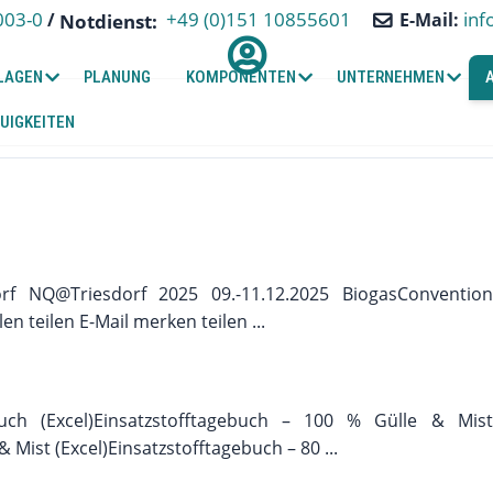
+49 (0)151 10855601
003-0
inf
/
E-Mail:
Notdienst:
LAGEN
PLANUNG
KOMPONENTEN
UNTERNEHMEN
UIGKEITEN
rf NQ@Triesdorf 2025 09.-11.12.2025 BiogasConvention
n teilen E-Mail merken teilen ...
ebuch (Excel)Einsatzstofftagebuch – 100 % Gülle & Mist
 Mist (Excel)Einsatzstofftagebuch – 80 ...