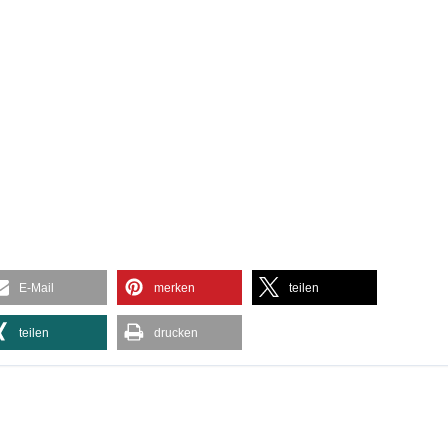
E-Mail
merken
teilen
teilen
drucken