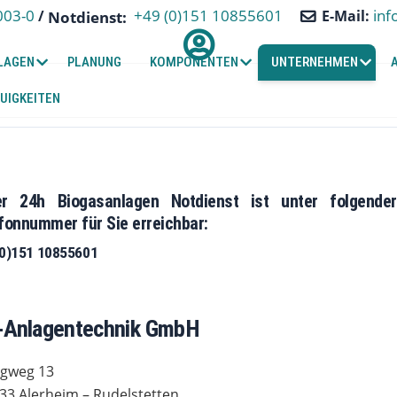
+49 (0)151 10855601
003-0
inf
/
E-Mail:
Notdienst:
LAGEN
PLANUNG
KOMPONENTEN
UNTERNEHMEN
UIGKEITEN
er 24h Biogasanlagen Notdienst
ist unter folgender
fonnummer für Sie erreichbar:
(0)151 10855601
Anlagentechnik GmbH
egweg 13
33 Alerheim – Rudelstetten