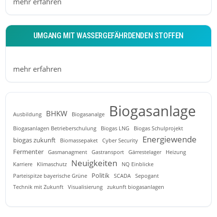
mehr erfahren
UMGANG MIT WASSERGEFÄHRDENDEN STOFFEN
mehr erfahren
Biogasanlage
BHKW
Ausbildung
Biogasanalge
Biogasanlagen Betrieberschulung
Biogas LNG
Biogas Schulprojekt
Energiewende
biogas zukunft
Biomassepaket
Cyber Security
Fermenter
Gasmanagment
Gastransport
Gärrestelager
Heizung
Neuigkeiten
Karriere
Klimaschutz
NQ Einblicke
Politik
Parteispitze bayerische Grüne
SCADA
Sepogant
Technik mit Zukunft
Visualisierung
zukunft biogasanlagen