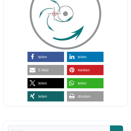
teilen
teilen
E-Mail
merken
teilen
teilen
teilen
drucken