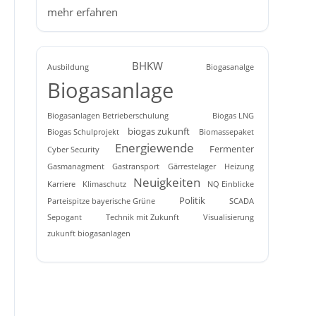
mehr erfahren
BHKW
Ausbildung
Biogasanalge
Biogasanlage
Biogasanlagen Betrieberschulung
Biogas LNG
biogas zukunft
Biogas Schulprojekt
Biomassepaket
Energiewende
Fermenter
Cyber Security
Gasmanagment
Gastransport
Gärrestelager
Heizung
Neuigkeiten
Karriere
Klimaschutz
NQ Einblicke
Politik
Parteispitze bayerische Grüne
SCADA
Sepogant
Technik mit Zukunft
Visualisierung
zukunft biogasanlagen