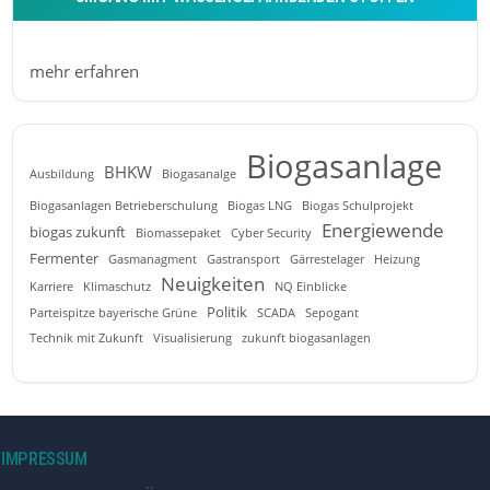
mehr erfahren
Biogasanlage
BHKW
Ausbildung
Biogasanalge
Biogasanlagen Betrieberschulung
Biogas LNG
Biogas Schulprojekt
Energiewende
biogas zukunft
Biomassepaket
Cyber Security
Fermenter
Gasmanagment
Gastransport
Gärrestelager
Heizung
Neuigkeiten
Karriere
Klimaschutz
NQ Einblicke
Politik
Parteispitze bayerische Grüne
SCADA
Sepogant
Technik mit Zukunft
Visualisierung
zukunft biogasanlagen
IMPRESSUM