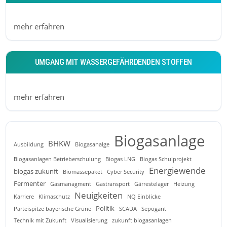
mehr erfahren
UMGANG MIT WASSERGEFÄHRDENDEN STOFFEN
mehr erfahren
Biogasanlage
BHKW
Ausbildung
Biogasanalge
Biogasanlagen Betrieberschulung
Biogas LNG
Biogas Schulprojekt
Energiewende
biogas zukunft
Biomassepaket
Cyber Security
Fermenter
Gasmanagment
Gastransport
Gärrestelager
Heizung
Neuigkeiten
Karriere
Klimaschutz
NQ Einblicke
Politik
Parteispitze bayerische Grüne
SCADA
Sepogant
Technik mit Zukunft
Visualisierung
zukunft biogasanlagen