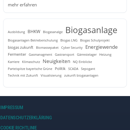
mehr erfahren
Biogasanlage
BHKW
Ausbildung
Biogasanalge
Biogasanlagen Betrieberschulung
Biogas LNG
Biogas Schulprojekt
Energiewende
biogas zukunft
Biomassepaket
Cyber Security
Fermenter
Gasmanagment
Gastransport
Gärrestelager
Heizung
Neuigkeiten
Karriere
Klimaschutz
NQ Einblicke
Politik
Parteispitze bayerische Grüne
SCADA
Sepogant
Technik mit Zukunft
Visualisierung
zukunft biogasanlagen
IMPRESSUM
DATENSCHUTZERKLÄRUNG
COOKIE RICHTLINIE