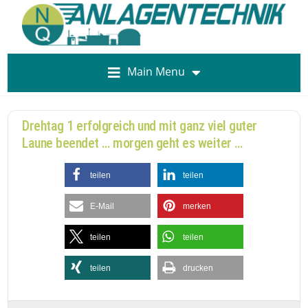
Main Menu
Drehtag 1 erfolgreich und mit ganz viel guter
Laune beendet … morgen geht es weiter …
teilen
teilen
E-Mail
merken
teilen
teilen
teilen
drucken