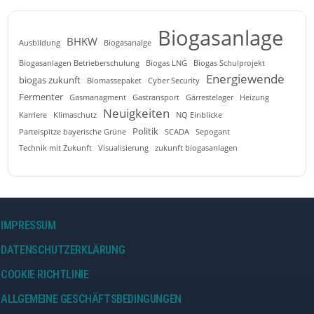
Biogasanlage
BHKW
Ausbildung
Biogasanalge
Biogasanlagen Betrieberschulung
Biogas LNG
Biogas Schulprojekt
Energiewende
biogas zukunft
Biomassepaket
Cyber Security
Fermenter
Gasmanagment
Gastransport
Gärrestelager
Heizung
Neuigkeiten
Karriere
Klimaschutz
NQ Einblicke
Politik
Parteispitze bayerische Grüne
SCADA
Sepogant
Technik mit Zukunft
Visualisierung
zukunft biogasanlagen
IMPRESSUM
DATENSCHUTZERKLÄRUNG
COOKIE RICHTLINIE
ALLGEMEINE GESCHÄFTSBEDINGUNGEN