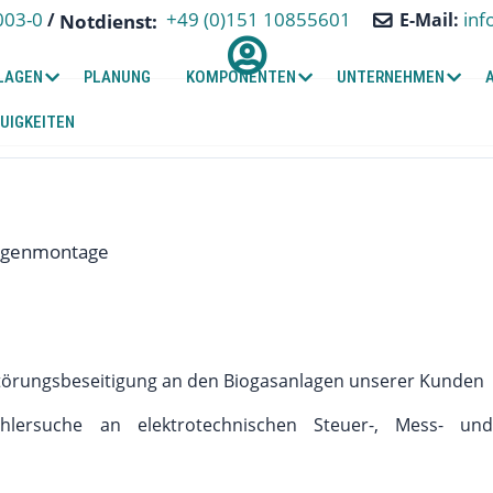
+49 (0)151 10855601
003-0
inf
/
E-Mail:
Notdienst:
LAGEN
PLANUNG
KOMPONENTEN
UNTERNEHMEN
UIGKEITEN
lagenmontage
törungsbeseitigung an den Biogasanlagen unserer Kunden
hlersuche an elektrotechnischen Steuer-, Mess- und