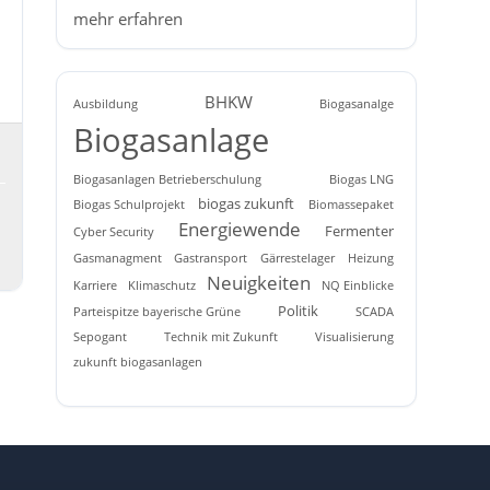
mehr erfahren
BHKW
Ausbildung
Biogasanalge
Biogasanlage
Biogasanlagen Betrieberschulung
Biogas LNG
biogas zukunft
Biogas Schulprojekt
Biomassepaket
Energiewende
Fermenter
Cyber Security
Gasmanagment
Gastransport
Gärrestelager
Heizung
Neuigkeiten
Karriere
Klimaschutz
NQ Einblicke
Politik
Parteispitze bayerische Grüne
SCADA
Sepogant
Technik mit Zukunft
Visualisierung
zukunft biogasanlagen