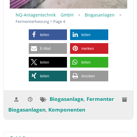
NQ-Anlagentechnik GmbH
Biogasanlagen
>
>
Fermenterheizung
>
Page 4
teilen
teilen
E-Mail
merken
teilen
teilen
teilen
drucken
Biogasanlage
Fermenter
,
Biogasanlagen
Komponenten
,