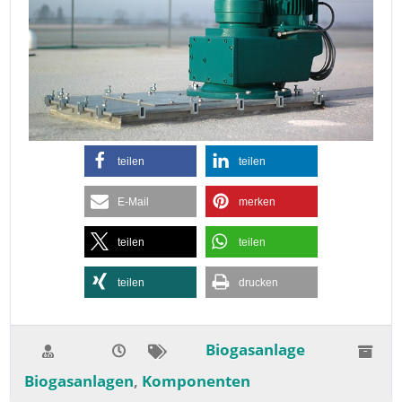
teilen
teilen
E-Mail
merken
teilen
teilen
teilen
drucken
Biogasanlage
Biogasanlagen
Komponenten
,