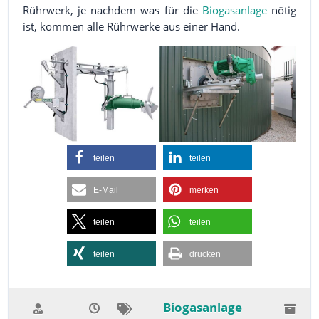
Rührwerk, je nachdem was für die
Biogasanlage
nötig
ist, kommen alle Rührwerke aus einer Hand.
teilen
teilen
E-Mail
merken
teilen
teilen
teilen
drucken
Biogasanlage